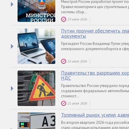
Минстрой России разработал проект п
Правил мониторинга цен строительных 
системы сбор...
23 июля 2026
Путин поручил обеспечить пл
документы
Президент России Владимир Путин утв
электронного документооборота в сфе
22 июля 2026
Правительство разрешило ко
НДС
Правительство России утвердило поряд
содержание федеральных автомобильны
стоимост...
21 июля 2026
Топливный рынок усилил давл
Во втором квартале 2026 года российск
стало серьезным испытанием для предп