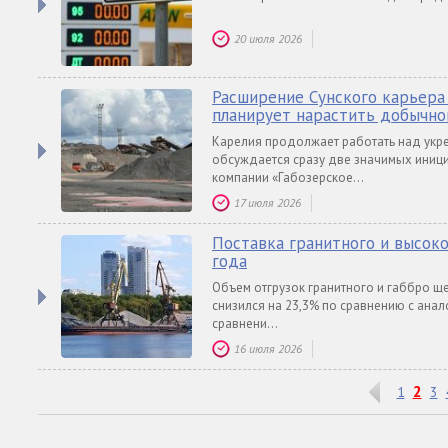
20 июля 2026
Расширение Сунского карьера 
планирует нарастить добычно
Карелия продолжает работать над укр
обсуждается сразу две значимых иници
компании «Габозерское...
17 июля 2026
Поставка гранитного и высок
года
Объем отгрузок гранитного и габбро 
снизился на 23,3% по сравнению с анал
сравнени...
16 июля 2026
2
1
3