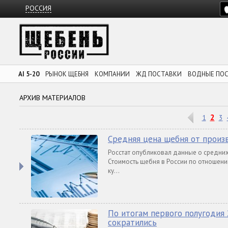
РОССИЯ
AI 5-20
РЫНОК ЩЕБНЯ
КОМПАНИИ
ЖД ПОСТАВКИ
ВОДНЫЕ ПО
АРХИВ МАТЕРИАЛОВ
2
1
3
Средняя цена щебня от произ
Росстат опубликовал данные о средних
Стоимость щебня в России по отношению
ку...
По итогам первого полугодия
сократились