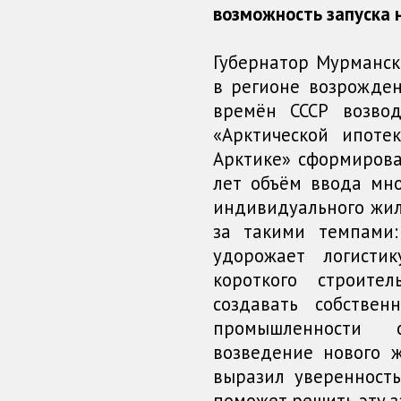
возможность запуска 
Губернатор Мурманск
в регионе возрожде
времён СССР возвод
«Арктической ипот
Арктике» сформирова
лет объём ввода мно
индивидуального жиль
за такими темпами:
удорожает логисти
короткого строите
создавать собствен
промышленности 
возведение нового ж
выразил уверенност
поможет решить эту з