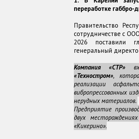
1. В Карелии запу
переработке габбро-д
Правительство Респ
сотрудничестве с ОО
2026 поставили г
генеральный директор
Компания «СТР»
вх
«Техностром»
, котор
реализации асфальт
вибропрессованных изд
нерудных материалов.
Предприятие произв
двух месторождениях
«Кикерино».