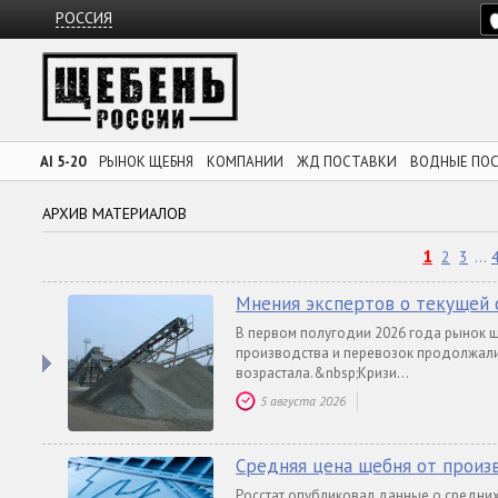
РОССИЯ
AI 5-20
РЫНОК ЩЕБНЯ
КОМПАНИИ
ЖД ПОСТАВКИ
ВОДНЫЕ ПО
АРХИВ МАТЕРИАЛОВ
1
2
3
...
Мнения экспертов о текущей 
В первом полугодии 2026 года рынок 
производства и перевозок продолжали
возрастала.&nbsp;Кризи...
5 августа 2026
Средняя цена щебня от произ
Росстат опубликовал данные о средних