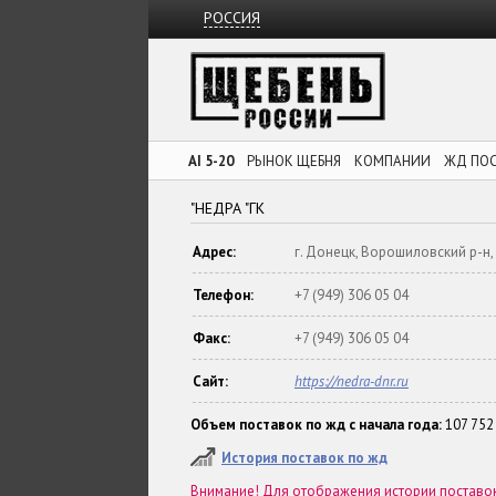
РОССИЯ
AI 5-20
РЫНОК ЩЕБНЯ
КОМПАНИИ
ЖД ПО
"НЕДРА "ГК
Адрес:
г. Донецк, Ворошиловский р-н, у
Телефон:
+7 (949) 306 05 04
Факс:
+7 (949) 306 05 04
Сайт:
https://nedra-dnr.ru
Объем поставок по жд с начала года:
107 752
История поставок по жд
Внимание! Для отображения истории постав