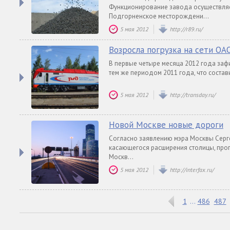
Функционирование завода осуществляе
Подгорненское месторождени...
5 мая 2012
http://r89.ru/
Возросла погрузка на сети ОА
В первые четыре месяца 2012 года зафи
тем же периодом 2011 года, что состав
5 мая 2012
http://transday.ru/
Новой Москве новые дороги
Согласно заявлению мэра Москвы Серге
касающегося расширения столицы, прог
Москв...
5 мая 2012
http://interfax.ru/
1
486
487
...