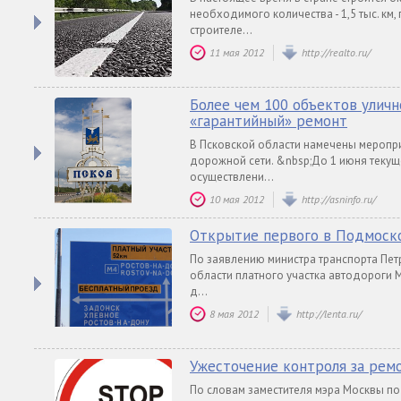
необходимого количества - 1,5 тыс. к
строителе...
11 мая 2012
http://realto.ru/
Более чем 100 объектов улич
«гарантийный» ремонт
В Псковской области намечены меропри
дорожной сети. &nbsp;До 1 июня текущ
осуществлени...
10 мая 2012
http://asninfo.ru/
Открытие первого в Подмоско
По заявлению министра транспорта Пет
области платного участка автодороги М
д...
8 мая 2012
http://lenta.ru/
Ужесточение контроля за рем
По словам заместителя мэра Москвы по