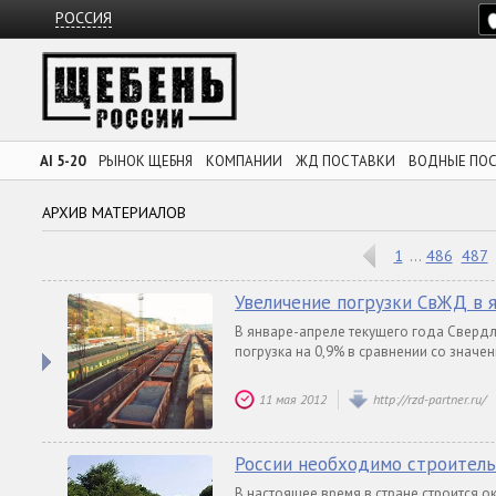
РОССИЯ
AI 5-20
РЫНОК ЩЕБНЯ
КОМПАНИИ
ЖД ПОСТАВКИ
ВОДНЫЕ ПО
АРХИВ МАТЕРИАЛОВ
1
486
487
...
Увеличение погрузки СвЖД в 
В январе-апреле текущего года Сверд
погрузка на 0,9% в сравнении со значен
11 мая 2012
http://rzd-partner.ru/
России необходимо строительс
В настоящее время в стране строится ок