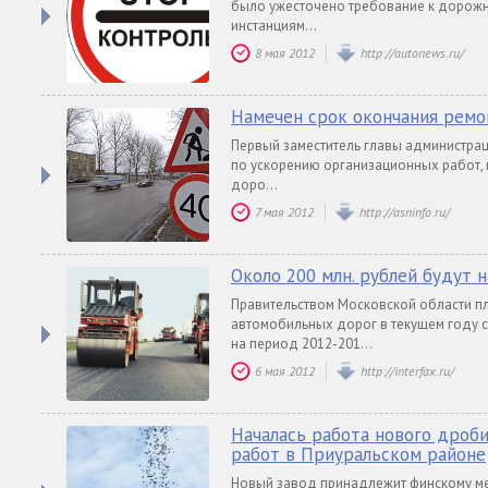
было ужесточено требование к дорожн
инстанциям...
8 мая 2012
http://autonews.ru/
Намечен срок окончания ремо
Первый заместитель главы администра
по ускорению организационных работ, 
доро...
7 мая 2012
http://asninfo.ru/
Около 200 млн. рублей будут
Правительством Московской области п
автомобильных дорог в текущем году 
на период 2012-201...
6 мая 2012
http://interfax.ru/
Началась работа нового дроб
работ в Приуральском районе
Новый завод принадлежит финскому ме