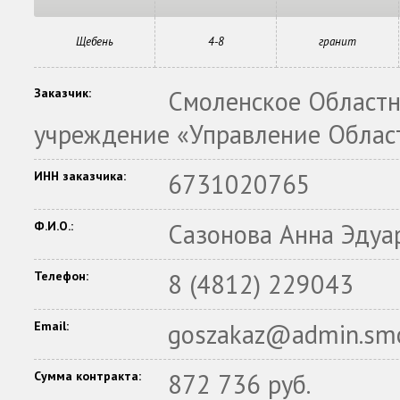
Щебень
4-8
гранит
Заказчик:
Смоленское Областн
учреждение «Управление Облас
ИНН заказчика:
6731020765
Ф.И.О.:
Сазонова Анна Эдуа
Телефон:
8 (4812) 229043
Email:
goszakaz@admin.smo
Сумма контракта:
872 736 руб.