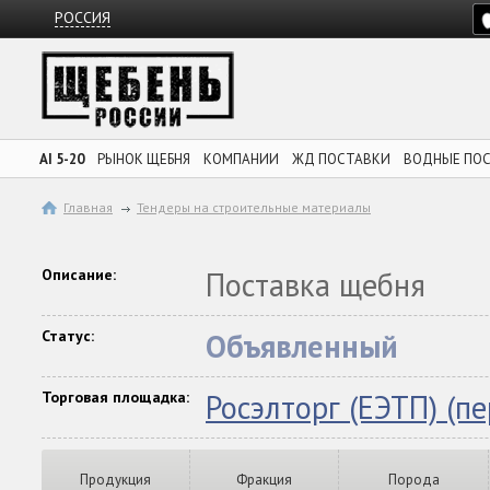
РОССИЯ
AI 5-20
РЫНОК ЩЕБНЯ
КОМПАНИИ
ЖД ПОСТАВКИ
ВОДНЫЕ ПО
Главная
Тендеры на строительные материалы
Описание:
Поставка щебня
Статус:
Объявленный
Торговая площадка:
Росэлторг (ЕЭТП) (п
Продукция
Фракция
Порода