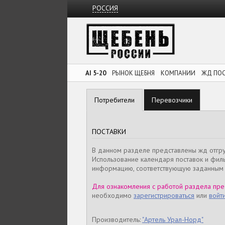
РОССИЯ
AI 5-20
РЫНОК ЩЕБНЯ
КОМПАНИИ
ЖД ПО
Потребители
Перевозчики
ПОСТАВКИ
В данном разделе представлены жд отгр
Использование календаря поставок и филь
информацию, соответствующую заданным 
Для ознакомления с работой раздела пре
необходимо
зарегистрироваться
или
войт
Производитель:
"Артель Урал-Норд"