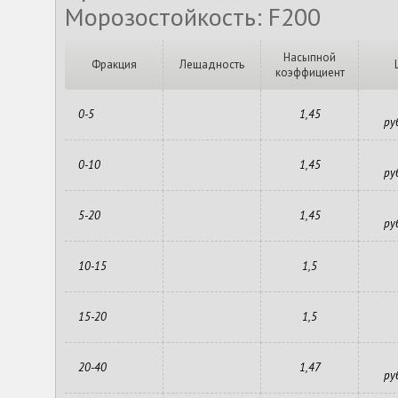
Морозостойкость: F200
Насыпной
Фракция
Лещадность
коэффициент
0-5
1,45
ру
0-10
1,45
ру
5-20
1,45
ру
10-15
1,5
15-20
1,5
20-40
1,47
ру