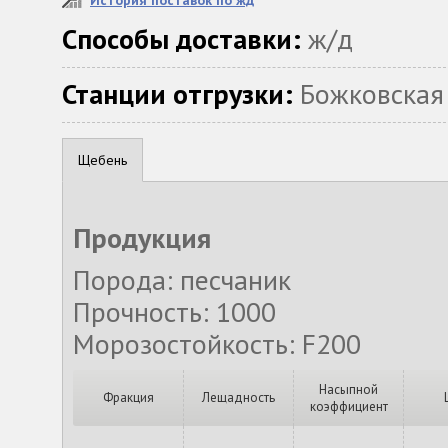
История поставок по жд
Способы доставки:
ж/д
Станции отгрузки:
Божковская
Щебень
Продукция
Порода: песчаник
Прочность: 1000
Морозостойкость: F200
Насыпной
Фракция
Лещадность
коэффициент