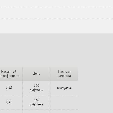
Насыпной
Паспорт
Цена
коэффициент
качества
120
1,48
смотреть
руб/тонн
340
1,41
руб/тонн