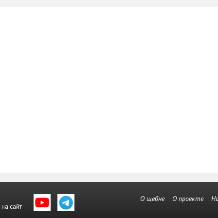
О щебне
О проекте
Н
 на сайт