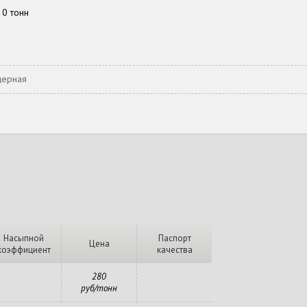
0 тонн
щерная
Насыпной
Паспорт
Цена
коэффициент
качества
280
руб/тонн