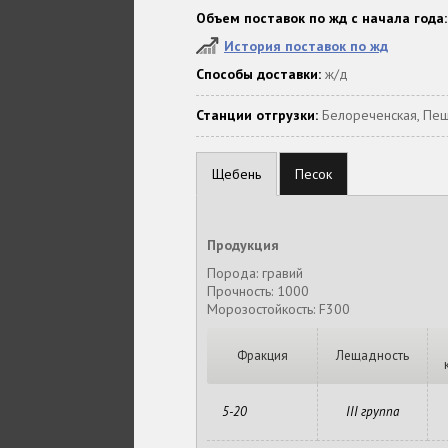
Объем поставок по жд с начала года:
История поставок по жд
Способы доставки:
ж/д
Станции отгрузки:
Белореченская, Пе
Щебень
Песок
Продукция
Порода: гравий
Прочность: 1000
Морозостойкость: F300
Фракция
Лещадность
5-20
III группа