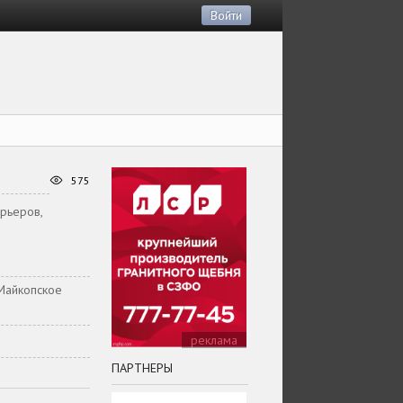
Войти
575
арьеров,
 Майкопское
реклама
ПАРТНЕРЫ