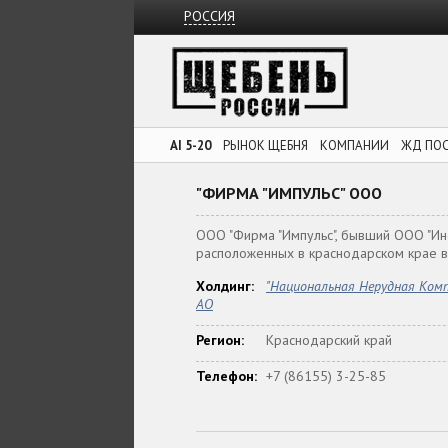
РОССИЯ
AI 5-20
РЫНОК ЩЕБНЯ
КОМПАНИИ
ЖД ПО
"ФИРМА "ИМПУЛЬС" ООО
ООО "Фирма "Импульс", бывший ООО "Ине
расположенных в краснодарском крае вб
Холдинг:
"Национальная Нерудная Ком
АО
Регион:
Краснодарский край
Телефон:
+7 (86155) 3-25-85