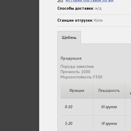
История поставок по жд
Способы доставки:
ж/д
Станции отгрузки:
Копи
Щебень
Продукция
Порода: известняк
Прочность: 1000
Морозостойкость: F300
Фракция
Лещадность
0-10
III группа
5-20
IV группа