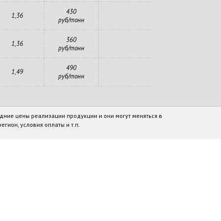
430
1,36
руб/тонн
360
1,36
руб/тонн
490
1,49
руб/тонн
дние цены реализации продукции и они могут меняться в
егион, условия оплаты и т.п.