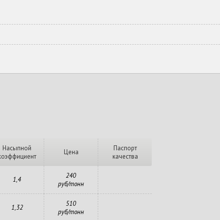
Насыпной
Паспорт
Цена
коэффициент
качества
240
1,4
руб/тонн
510
1,32
руб/тонн