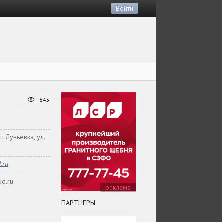
Войти
845
п Луньевка, ул.
.ru
ud.ru
реклама
ПАРТНЕРЫ