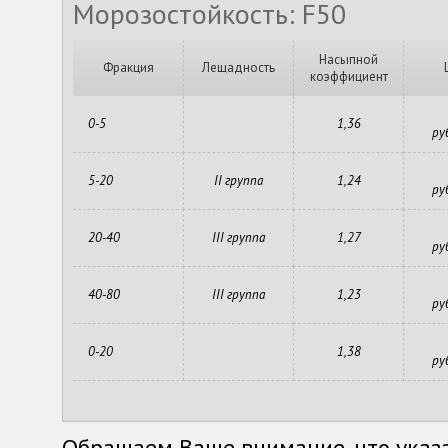
Морозостойкость: F50
Насыпной
Фракция
Лещадность
коэффициент
0-5
1,36
ру
5-20
II группа
1,24
ру
20-40
III группа
1,27
ру
40-80
III группа
1,23
ру
0-20
1,38
ру
Обращаем Ваше внимание, что указ