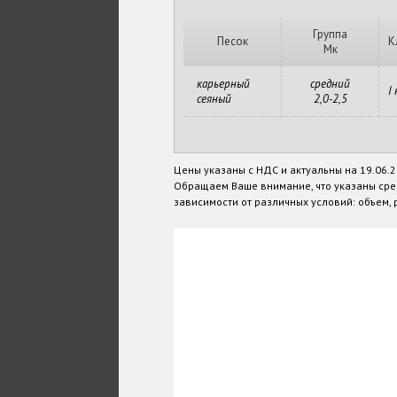
Группа
Песок
К
Мк
карьерный
средний
I 
сеяный
2,0-2,5
Цены указаны с НДС и актуальны на 19.06.
Обращаем Ваше внимание, что указаны сре
зависимости от различных условий: объем, р