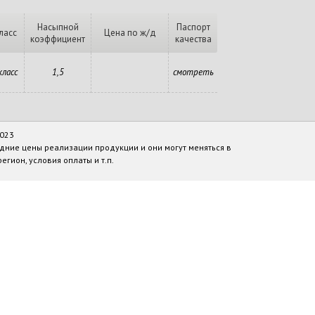
Насыпной
Паспорт
ласс
Цена по ж/д
коэффициент
качества
класс
1,5
смотреть
2023
дние цены реализации продукции и они могут меняться в
егион, условия оплаты и т.п.