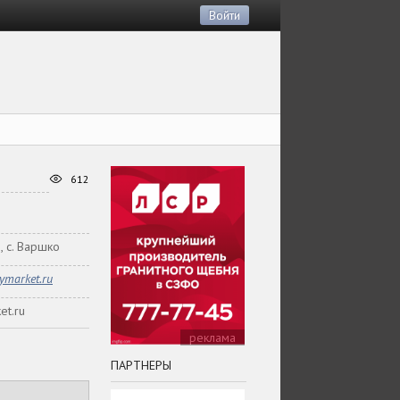
Войти
612
, с. Варшко
ymarket.ru
et.ru
реклама
ПАРТНЕРЫ