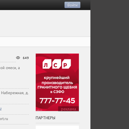
Войти
649
ой смеси, а
. Набережная, д.
u
реклама
ПАРТНЕРЫ
rt.ru