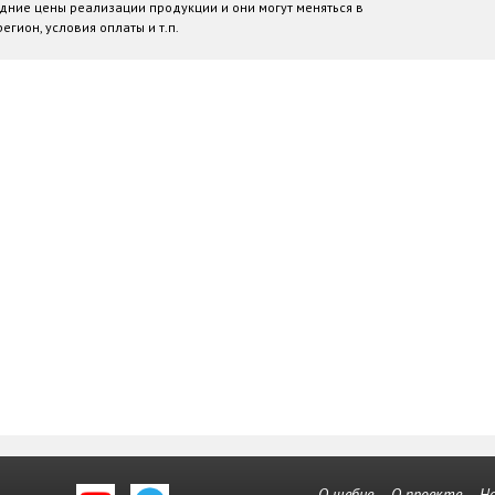
дние цены реализации продукции и они могут меняться в
егион, условия оплаты и т.п.
О щебне
О проекте
Н