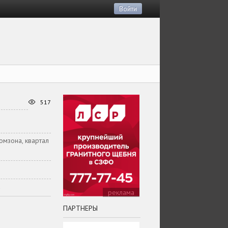
Войти
517
ромзона, квартал
u
реклама
ПАРТНЕРЫ