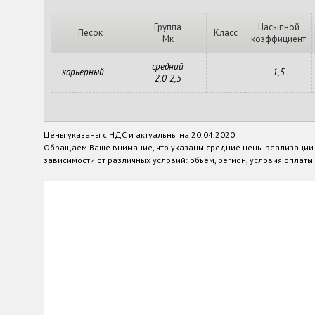
Группа
Насыпной
Песок
Класс
Мк
коэффициент
средний
карьерный
1,5
2,0-2,5
Цены указаны с НДС и актуальны на 20.04.2020
Обращаем Ваше внимание, что указаны средние цены реализации п
зависимости от различных условий: объем, регион, условия оплаты и