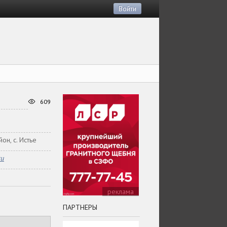
Войти
609
он, с. Истье
ru
реклама
ПАРТНЕРЫ