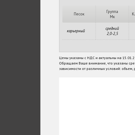
Группа
Песок
К
Мк
средний
карьерный
2,0-2,5
Цены указаны с НДС и актуальны на 15.01.
Обращаем Ваше внимание, что указаны сре
зависимости от различных условий: объем, р