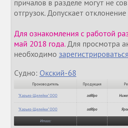
причалов в разделе могут не со
отгрузок. Допускает отклонение
Для ознакомления с работой ра
май 2018 года.
Для просмотра а
необходимо
зарегистрироватьс
Судно:
Окский-68
Производитель
Продукция
Ре
"Карьер-Щелейки" ООО
габбро
Нижег
"Карьер-Щелейки" ООО
габбро
Яро
Итого: