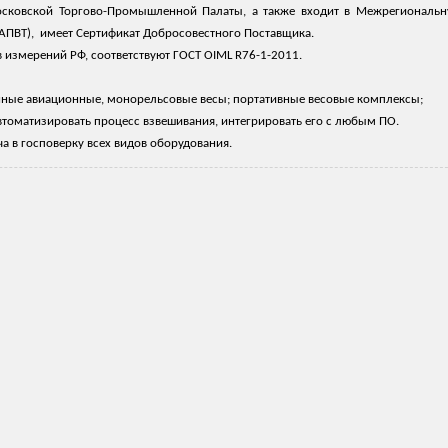
осковской Торгово-Промышленной Палаты, а также входит в Межрегионал
АПВТ), имеет Сертификат Добросовестного Поставщика.
в измерений РФ, соответствуют ГОСТ OIML R76-1-2011.
ые авиационные, монорельсовые весы; портативные весовые комплексы;
оматизировать процесс взвешивания, интегрировать его с любым ПО.
а в госповерку всех видов оборудования.