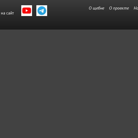
О щебне
О проекте
Н
 на сайт