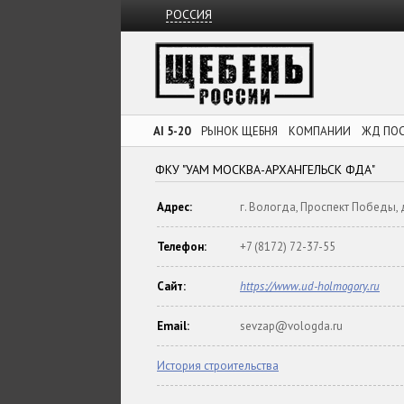
РОССИЯ
AI 5-20
РЫНОК ЩЕБНЯ
КОМПАНИИ
ЖД ПО
ФКУ "УАМ МОСКВА-АРХАНГЕЛЬСК ФДА"
Адрес:
г. Вологда, Проспект Победы, д
Телефон:
+7 (8172) 72-37-55
Сайт:
https://www.ud-holmogory.ru
Email:
sevzap@vologda.ru
История строительства