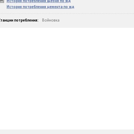
История потребления щебня по жд
История потребления цемента по жд
Станции потребления:
Войновка