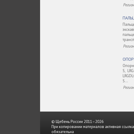
Регио
ПАЛЬ
Пальц
экска
паль
транс
Регион
ОПОР
Опорн
S, LR
LRGDL0
S...
Регио
© Щебень России 2011–2026
При копировании материалов активная ссылка
обязательна