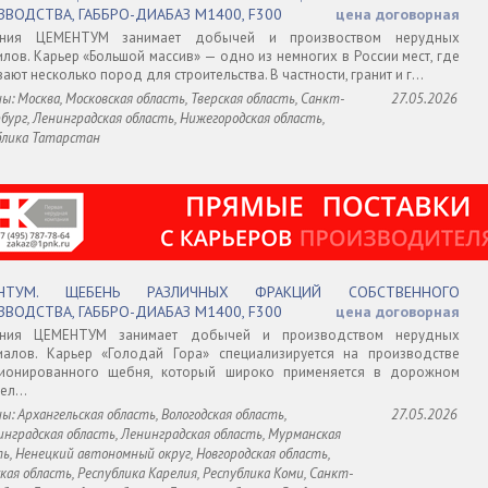
ЗВОДСТВА, ГАББРО-ДИАБАЗ М1400, F300
цена договорная
ания ЦЕМЕНТУМ занимает добычей и произвоством нерудных
илов. Карьер «Большой массив» — одно из немногих в России мест, где
ют несколько пород для строительства. В частности, гранит и г...
ы: Москва, Московская область, Тверская область, Санкт-
27.05.2026
ург, Ленинградская область, Нижегородская область,
блика Татарстан
ЕНТУМ. ЩЕБЕНЬ РАЗЛИЧНЫХ ФРАКЦИЙ СОБСТВЕННОГО
ЗВОДСТВА, ГАББРО-ДИАБАЗ М1400, F300
цена договорная
ания ЦЕМЕНТУМ занимает добычей и производством нерудных
иалов. Карьер «Голодай Гора» специализируется на производстве
ионированного щебня, который широко применяется в дорожном
ел...
ы: Архангельская область, Вологодская область,
27.05.2026
инградская область, Ленинградская область, Мурманская
ь, Ненецкий автономный округ, Новгородская область,
кая область, Республика Карелия, Республика Коми, Санкт-