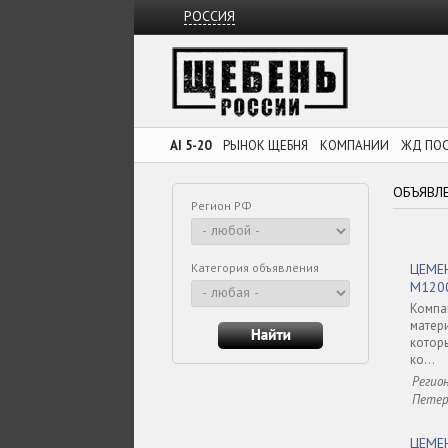
РОССИЯ
AI 5-20
РЫНОК ЩЕБНЯ
КОМПАНИИ
ЖД ПО
ОБЪЯВЛ
Регион РФ
Категория объявления
ЦЕМЕ
М1200
Комп
матер
котор
ко...
Регион
Петер
ЦЕМ