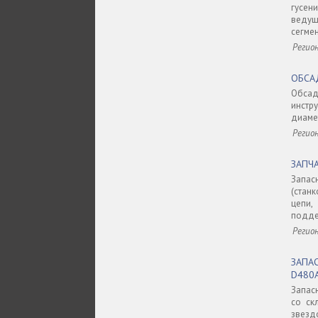
гусен
ведущ
сегмен
Регион
ОБСА
Обсад
инстр
диамет
Регио
ЗАПЧ
Запас
(стан
цепи,
подде
Регио
ЗАПА
D480
Запас
со ск
звездо