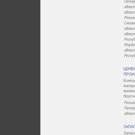
Петерб
област
област
Москва
Смолен
област
област
Респу
Мордо
област
Респу
ЦЕМ
ПРОИ
Комп
матер
малин
брусча
Регион
Петерб
облас
ЗАПА
Запас