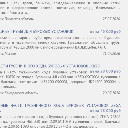
ичные цепи, траки, башмаки, поддерживающие и опорные катки,
ие и направляющие колеса, звездочки, ленивцы, башмачные и
тные болты и га...
ы: Псковская область
23.07.2026
ДНЫЕ ТРУБЫ ДЛЯ БУРОВЫХ УСТАНОВОК
цена 45 000 руб
ные инвентарные трубы предназначены для направления бурового
умента и укрепления стенок скважин. Предлагаем обсадные трубы
ром от 426 до 2000 мм с типом соединения BAUER, Leffer, KATO ...
ны: Москва
21.07.2026
АСТИ ГУСЕНИЧНОГО ХОДА БУРОВЫХ УСТАНОВОК JK830
цена 28 000 руб
ные части гусеничного хода буровых установок
ков) JK830 со склада. Гусеницы 44Lх400 mm JK830-090300A, гусеничные
 башмаки, звездочки JKS1200-090008, опорные JKS1200-090004 и
рживаю...
ны: Кемеровская область
20.07.2026
СНЫЕ ЧАСТИ ГУСЕНИЧНОГО ХОДА БУРОВЫХ УСТАНОВОК ZEGA
A
цена 28 000 руб
ные части гусеничного хода буровых установок (станков) ZEGA D480A
лада. Гусеницы 46L 330 mm 2.09.65.1089, гусеничные цепи, башмаки,
чки 2.09.65.1090, опорные 2.09.12.274-2 и поддержива...