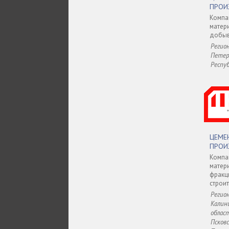
ПРОИ
Комп
матер
добыва
Регион
Петерб
Респу
ЦЕМ
ПРОИ
Комп
матер
фракц
строит
Регион
Калин
област
Псковс