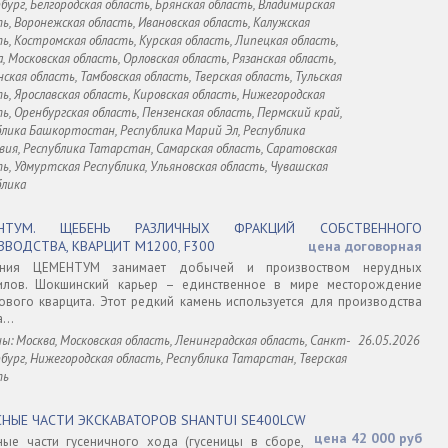
ург, Белгородская область, Брянская область, Владимирская
ь, Воронежская область, Ивановская область, Калужская
ь, Костромская область, Курская область, Липецкая область,
, Московская область, Орловская область, Рязанская область,
ская область, Тамбовская область, Тверская область, Тульская
ь, Ярославская область, Кировская область, Нижегородская
ь, Оренбургская область, Пензенская область, Пермский край,
блика Башкортостан, Республика Марий Эл, Республика
вия, Республика Татарстан, Самарская область, Саратовская
ь, Удмуртская Республика, Ульяновская область, Чувашская
блика
ЕНТУМ. ЩЕБЕНЬ РАЗЛИЧНЫХ ФРАКЦИЙ СОБСТВЕННОГО
ЗВОДСТВА, КВАРЦИТ М1200, F300
цена договорная
ания ЦЕМЕНТУМ занимает добычей и произвоством нерудных
илов. Шокшинский карьер – единственное в мире месторождение
ового кварцита. Этот редкий камень используется для производства
...
ы: Москва, Московская область, Ленинградская область, Санкт-
26.05.2026
ург, Нижегородская область, Республика Татарстан, Тверская
ть
СНЫЕ ЧАСТИ ЭКСКАВАТОРОВ SHANTUI SE400LCW
цена 42 000 руб
ные части гусеничного хода (гусеницы в сборе,