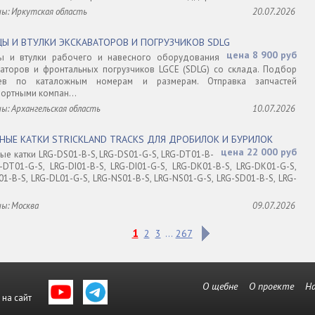
ны: Иркутская область
20.07.2026
ЦЫ И ВТУЛКИ ЭКСКАВАТОРОВ И ПОГРУЗЧИКОВ SDLG
цена 8 900 руб
ы и втулки рабочего и навесного оборудования
ваторов и фронтальных погрузчиков LGCE (SDLG) со склада. Подбор
цев по каталожным номерам и размерам. Отправка запчастей
портными компан...
ы: Архангельская область
10.07.2026
НЫЕ КАТКИ STRICKLAND TRACKS ДЛЯ ДРОБИЛОК И БУРИЛОК
цена 22 000 руб
ые катки LRG-DS01-B-S, LRG-DS01-G-S, LRG-DT01-B-
G-DT01-G-S, LRG-DI01-B-S, LRG-DI01-G-S, LRG-DK01-B-S, LRG-DK01-G-S,
1-B-S, LRG-DL01-G-S, LRG-NS01-B-S, LRG-NS01-G-S, LRG-SD01-B-S, LRG-
ны: Москва
09.07.2026
1
2
3
267
...
О щебне
О проекте
Н
 на сайт