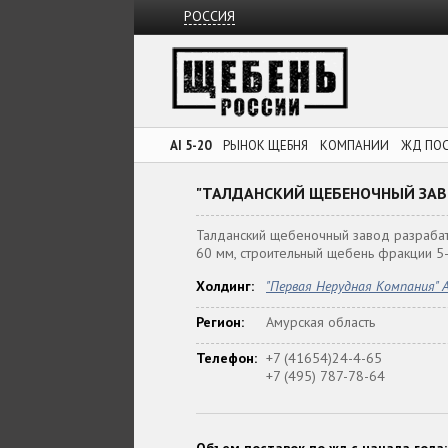
РОССИЯ
AI 5-20
РЫНОК ЩЕБНЯ
КОМПАНИИ
ЖД ПО
"ТАЛДАНСКИЙ ЩЕБЕНОЧНЫЙ ЗАВО
Талданский щебеночный завод разрабат
60 мм, строительный щебень фракции 5
Холдинг:
"Первая Нерудная Компания" 
Регион:
Амурская область
Телефон:
+7 (41654)24-4-65
+7 (495) 787-78-64