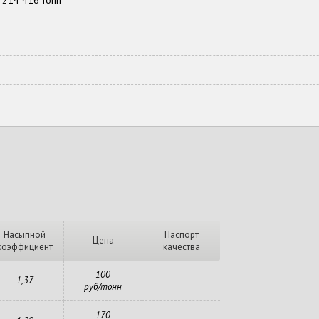
214 416 тонн
Насыпной
Паспорт
Цена
коэффициент
качества
100
1,37
руб/тонн
170