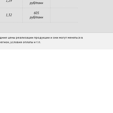
1,29
руб/тонн
605
1,32
руб/тонн
дние цены реализации продукции и они могут меняться в
егион, условия оплаты и т.п.