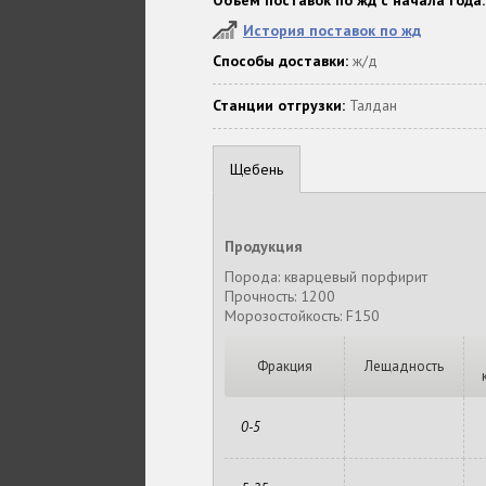
Объем поставок по жд с начала года:
История поставок по жд
Способы доставки:
ж/д
Станции отгрузки:
Талдан
Щебень
Продукция
Порода: кварцевый порфирит
Прочность: 1200
Морозостойкость: F150
Фракция
Лещадность
0-5