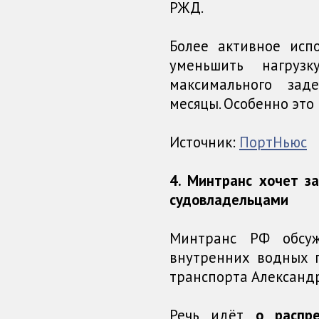
РЖД.
Более активное исп
уменьшить нагру
максимального зад
месяцы. Особенно это
Источник:
ПортНьюс
4. Минтранс хочет з
судовладельцами
Минтранс РФ обсуж
внутренних водных 
транспорта Александ
Речь идёт
о распр