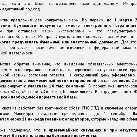
лось, хотя это было предусмотрено законодательством. Минтра
о адаптивный подход.
итин предложил две конкретные меры. Во первых,
до 1 марта 2
лении бумажного документа вместо электронного ограничив
м
при остановке машин инспекторами — это предусмотрено
льством. Во вторых, Минтрансу нужны дополнительные полномочия д
когда предъявлять бумажный или электронный документ
. Для эт
есенней сессии внести точечное изменение в федеральный закон 
ной деятельности.
мства обратил внимание, что внедрение обязательных электронн
озможность оперативного мониторинга перемещения грузов по всей терр
очной картины состояния отрасли. На сегодняшний день
оформлено 
документов
, а
ежемесячный поток отправлений
составляет
около 2 
нкционирует
с участием 14 тыс. компаний
. В проект уже интегриро
ие как «Х5», «Магнит», «Озон» и «Деловые линии». В сотрудничестве с
 всей необходимой нормативной базы.
 система работает без критических сбоев. ГИС ЭПД и ключевые опера
исок» Минцифры, остальные присоединятся до 1 сентября.
В
ется через 11 аккредитованных операторов
, которые наладили обме
кже подчеркнул, что
в чрезвычайных ситуациях и при отсутст
могут быть использованы бумажные документы.