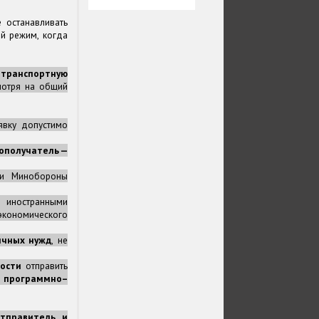
 останавливать
й режим, когда
 транспортную
мотря на общий
явку допустимо
зополучатель —
 и Минобороны
х иностранными
экономического
ичных нужд
, не
ости
отправить
е программно–
отправитель и