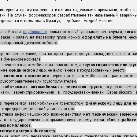
 интернета предусмотрено в изъятиях отдельными приказами, чтобы не
зки. На случай форс-мажоров разрабатываем так называемый аварийны
зрешается использовать бумагу», — добавил Андрей Никитин.
ранс России
опубликовал
приказ, который устанавливает
случаи
,
когда
, заказ и заявку на перевозку груза можно
оформлять на бумаге
, нес
электронный документооборот.
ределяет ситуации, при которых транспортную накладную, заказ и за
а бумажном носителе:
 перевозится автомобильным транспортом, а
грузоотправитель или гру
ное юридическое лицо
, не включённое в государственный реестр.
з военного назначения
перевозится автомобильным транспортом
грузоотправителем или грузополучателем.
е
каботажных автомобильных перевозок грузов
, осуществляемы
иками, зарегистрированными в государствах–членах Евразийского 
уз перевозится автомобильным транспортом
физическому лицу для л
 с предпринимательской деятельностью.
частника информационного взаимодействия
нет технической возможн
ы в государственную информационную систему
из-за сбоя в работ
ых комплексов.
тствует доступ к Интернету.
ании услуг по перевозке автомобильным транспортом,
если грузо