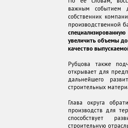
По ее словам, вос
важным событием д
собственник компани
производственной б
специализированную
увеличить объемы до
качество выпускаемо
Рубцова также подч
открывает для пред
дальнейшего разв
строительных матери
Глава округа обра
производств для те
способствует раз
строительную отрасл