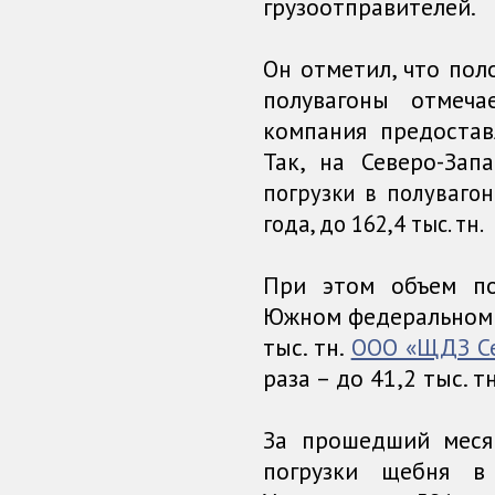
грузоотправителей.
Он отметил, что пол
полувагоны отмеча
компания предостав
Так, на Северо-За
погрузки в полувагон
года, до 162,4 тыс. тн.
При этом объем п
Южном федеральном о
тыс. тн.
ООО «ЩДЗ С
раза – до 41,2 тыс. тн
За прошедший меся
погрузки щебня в