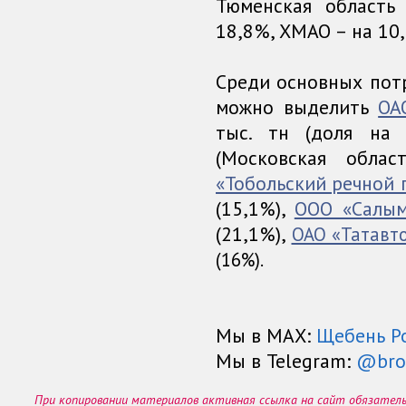
Тюменская область
18,8%, ХМАО – на 10
Среди основных пот
можно выделить
ОА
тыс. тн (доля на
(Московская обла
«Тобольский речной 
(15,1%),
ООО «Салым
(21,1%),
ОАО «Татавт
(16%).
Мы в МАХ:
Щебень Р
Мы в Telegram:
@bro
При копировании материалов активная ссылка на сайт обязател