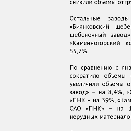
снизили объемы отгр
Остальные завод
«Биянковский щеб
щебеночный завод
«Каменногорский 
55,7%.
По сравнению с ян
сократило объемы 
увеличили объемы о
завод» – на 8,4%, 
«ПНК – на 39%, «Ка
ОАО «ПНК» – на 1
нерудных материалов