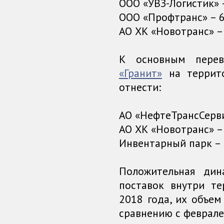
ООО «УВЗ-Логистик» –
ООО «Профтранс» – 6
АО ХК «Новотранс» –
К основным пере
«Гранит»
на террито
отнести:
АО «НефтеТрансСервис
АО ХК «Новотранс» –
Инвентарный парк – 
Положительная ди
поставок внутри т
2018 года, их объем 
сравнению с феврале