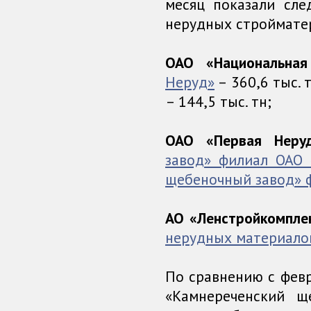
месяц показали сле
нерудных строймате
ОАО «Национальна
Неруд»
– 360,6 тыс. 
– 144,5 тыс. тн;
ОАО «Первая Неруд
завод» филиал ОАО
щебеночный завод» 
АО «Ленстройкомпле
нерудных материало
По сравнению с фев
«Камнереченский 