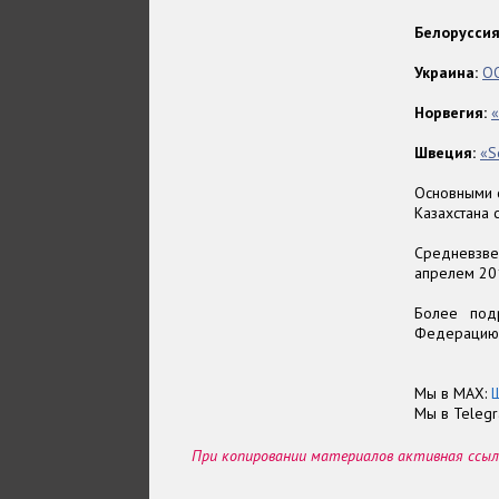
Белоруссия
Украина:
ОО
Норвегия:
«
Швеция:
«S
Основными 
Казахстана с
Средневзве
апрелем 201
Более под
Федерацию 
Мы в МАХ:
Мы в Teleg
При копировании материалов активная ссыл