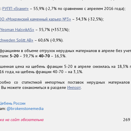
:
РУПП «Гранит»
– 55,9% (-2,7% по сравнению с апрелем 2016 года);
О «Мокрянский каменный карьер №3»
– 34,3% (-32,5%);
Yeoman HalsvikAS»
– 35,7% (+357,1%);
chweden Splitt AB»
– 60,6% (-0,9%).
фракциями в объеме отгрузок нерудных материалов в апреле без учет
тали:
5-20
– 39,7% и
40-70
– 16,3%.
шенная цена на щебень фракции 5-20 в апреле снизилась на 18,3% 
6 года, на щебень фракции 40-70 – на 3,1%.
робно со статистикой импортных поставок нерудных материалов
Вы можете ознакомиться в разделе
Импорт
.
Щебень России
ram:
@brokenstonemedia
ка на сайт обязательна
26