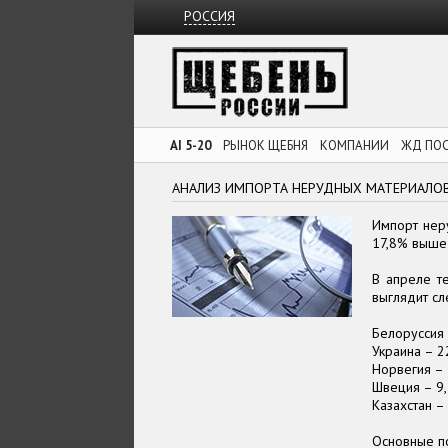
РОССИЯ
AI 5-20
РЫНОК ЩЕБНЯ
КОМПАНИИ
ЖД ПО
АНАЛИЗ ИМПОРТА НЕРУДНЫХ МАТЕРИАЛОВ 
Импорт неру
17,8% выше
В апреле т
выглядит с
Белоруссия –
Украина – 22
Норвегия – 1
Швеция – 9,5
Казахстан – 
Основные п