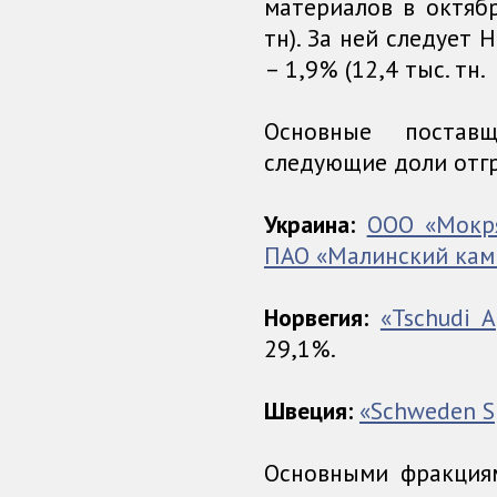
материалов в октябр
тн). За ней следует 
– 1,9% (12,4 тыс. тн.
Основные постав
следующие доли отгр
Украина:
ООО «Мокр
ПАО «Малинский кам
Норвегия:
«Tschudi A
29,1%.
Швеция:
«Schweden Sp
Основными фракция