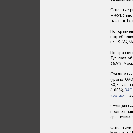
Основные р
– 461,3 тыс.
тыс. тн и Тул
По сравнен
потребления
на 19,6%, М
По сравнен
Тульская об
36,9%, Моск
Среди данн
(кроме ОАО
50,7 тыс. т
(100%),
ЗАО
«Бетас»
– 27
Отрицатель
прошедший
сравнению с
Основными 
Москва и Мо