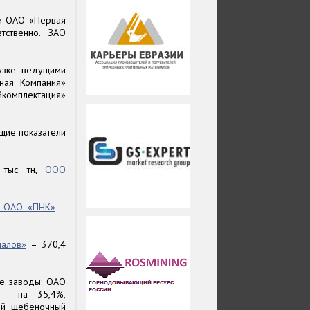
и ОАО «Первая
тственно. ЗАО
узке ведущими
ная Компания»
йкомплектация»
щие показатели
тыс. тн,
ООО
л ОАО «ПНК»
–
иалов»
– 370,4
се заводы: ОАО
 – на 35,4%,
ий щебеночный