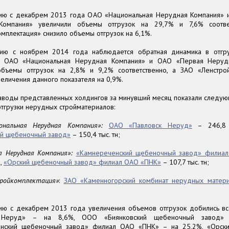
ию с декабрем 2013 года ОАО «Национальная Нерудная Компания» 
Компания» увеличили объемы отгрузок на 29,7% и 7,6% соотве
мплектация» снизило объемы отгрузок на 6,1%.
ию с ноябрем 2014 года наблюдается обратная динамика в отгр
и: ОАО «Национальная Нерудная Компания» и ОАО «Первая Неруд
объемы отгрузок на 2,8% и 9,2% соответственно, а ЗАО «Ленстро
еличения данного показателя на 0,9%.
аводы представленных холдингов за минувший месяц показали следую
отгрузки нерудных стройматериалов:
нальная Нерудная Компания»:
ОАО «Павловск Неруд»
– 246,8 
ий щебеночный завод»
– 150,4 тыс. тн;
я Нерудная Компания»:
«Камнереченский щебеночный завод» филиа
н,
«Орский щебеночный завод» филиал ОАО «ПНК»
– 107,7 тыс. тн;
ройкомплектация»
:
ЗАО «Каменногорский комбинат нерудных матер
ию с декабрем 2013 года увеличения объемов отгрузок добились в
 Неруд» – на 8,6%, ООО «Биянковский щебеночный завод»
енский щебеночный завод» филиал ОАО «ПНК» – на 25,2%, «Орск