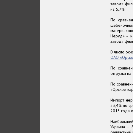
завод» фил
на 5,7%.
По сравнен
щебеночны
материалов
Неруд» – н
завод» фил
В число ос
ОАО «Орско
По сравне
отгрузки на
По сравнени
«Орское кар
Импорт нер
23,4% по ср
2013 года о
Наибольший
Украина – 8
балластный 