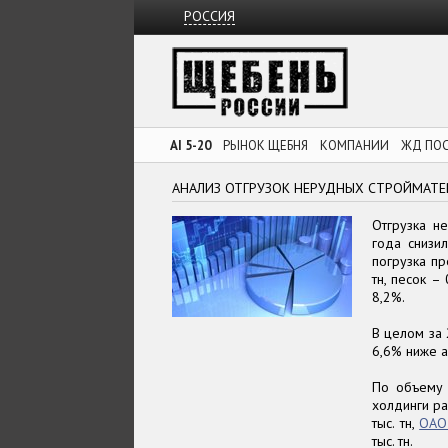
РОССИЯ
AI 5-20
РЫНОК ЩЕБНЯ
КОМПАНИИ
ЖД ПО
АНАЛИЗ ОТГРУЗОК НЕРУДНЫХ СТРОЙМАТЕР
Отгрузка н
года снизи
погрузка пр
тн, песок –
8,2%.
В целом за 
6,6% ниже а
По объему 
холдинги р
тыс. тн,
ОАО
тыс. тн.