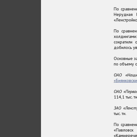
По сравнен
Нерудная 
«Ленстройко
По сравнен
холдингам
сократили 
добилось ув
Основные з
по объему 
ОАО «Нацио
«Биянковск
ОАО «Перва
114,1 тыс. т
ЗАО «Ленст
тыс. тн.
По сравнен
«Павловск
«Камнереч