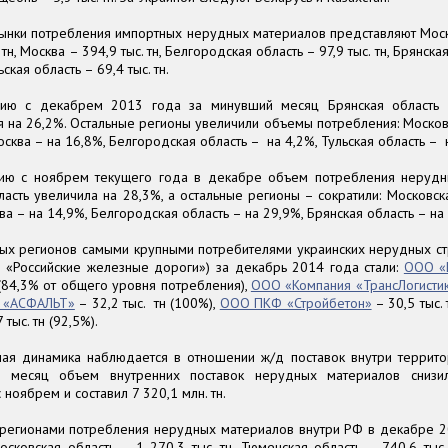
ынки потребления импортных нерудных материалов представляют Моск
 тн, Москва – 394,9 тыс. тн, Белгородская область – 97,9 тыс. тн, Брянска
ьская область – 69,4 тыс. тн.
ию с декабрем 2013 года за минувший месяц Брянская область 
 на 26,2%. Остальные регионы увеличили объемы потребления: Москов
осква – на 16,8%, Белгородская область – на 4,2%, Тульская область – 
ию с ноябрем текущего года в декабре объем потребления нерудн
ласть увеличила на 28,3%, а остальные регионы – сократили: Московск
ва – на 14,9%, Белгородская область – на 29,9%, Брянская область – на
ых регионов самыми крупными потребителями украинских нерудных с
 «Российские железные дороги») за декабрь 2014 года стали:
ООО «
н (84,3% от общего уровня потребления),
ООО «Компания «ТрансЛогисти
 «АСФАЛЬТ»
– 32,2 тыс. тн (100%),
ООО ПКФ «Стройбетон»
– 30,5 тыс. 
 тыс. тн (92,5%).
ная динамика наблюдается в отношении ж/д поставок внутри территор
 месяц объем внутренних поставок нерудных материалов сниз
 ноябрем и составил 7 320,1 млн. тн.
регионами потребления нерудных материалов внутри РФ в декабре 20
сковская область – 1 270,3 тыс. тн, Тюменская область – 740,6 тыс.