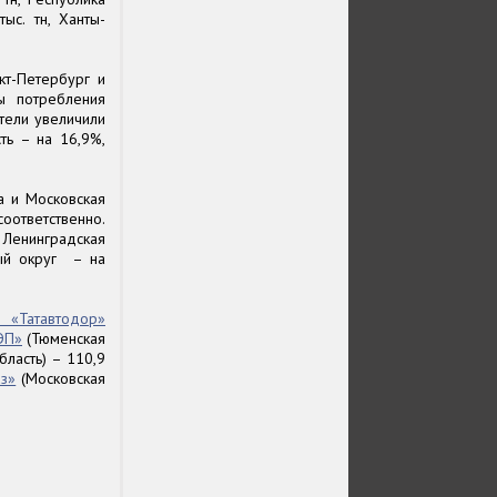
ыс. тн, Ханты-
т-Петербург и
мы потребления
тели увеличили
ть – на 16,9%,
а и Московская
оответственно.
 Ленинградская
ный округ – на
 «Татавтодор»
ЭП»
(Тюменская
ласть) – 110,9
з»
(Московская