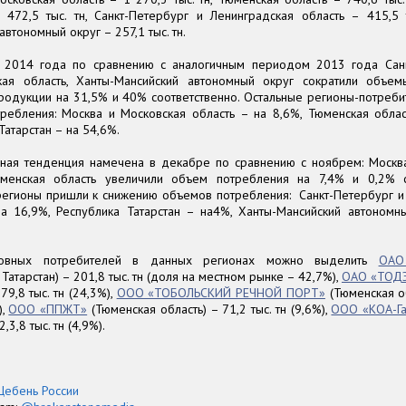
 472,5 тыс. тн, Санкт-Петербург и Ленинградская область – 415,5 т
автономный округ – 257,1 тыс. тн.
 2014 года по сравнению с аналогичным периодом 2013 года Санк
кая область, Ханты-Мансийский автономный округ сократили объе
родукции на 31,5% и 40% соответственно. Остальные регионы-потреби
ребления: Москва и Московская область – на 8,6%, Тюменская облас
Татарстан – на 54,6%.
ная тенденция намечена в декабре по сравнению с ноябрем: Москв
юменская область увеличили объем потребления на 7,4% и 0,2% с
регионы пришли к снижению объемов потребления: Санкт-Петербург и
на 16,9%, Республика Татарстан – на4%, Ханты-Мансийский автоном
овных потребителей в данных регионах можно выделить
ОАО
 Татарстан) – 201,8 тыс. тн (доля на местном рынке – 42,7%),
ОАО «ТОД
79,8 тыс. тн (24,3%),
ООО «ТОБОЛЬСКИЙ РЕЧНОЙ ПОРТ»
(Тюменская об
),
ООО «ППЖТ»
(Тюменская область) – 71,2 тыс. тн (9,6%),
ООО «КОА-Га
,3,8 тыс. тн (4,9%).
Щебень России