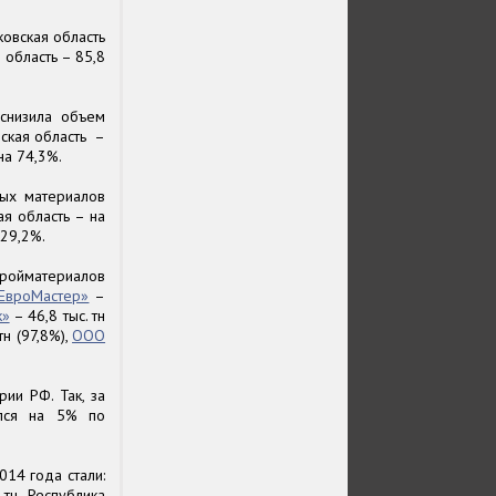
овская область
я область – 85,8
снизила объем
ская область –
на 74,3%.
ых материалов
ая область – на
 29,2%.
тройматериалов
ЕвроМастер»
–
к»
– 46,8 тыс. тн
тн (97,8%),
ООО
ии РФ. Так, за
ился на 5% по
14 года стали:
 тн, Республика