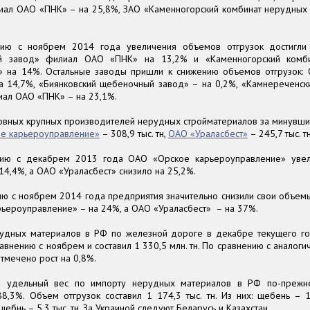
иал ОАО «ПНК» – на 25,8%, ЗАО «Каменногорский комбинат нерудных
ию с ноябрем 2014 года увеличения объемов отгрузок достигли
й завод» филиал ОАО «ПНК» на 13,2% и «Каменногорский комб
» на 14%. Остальные заводы пришли к снижению объемов отгрузок:
а 14,7%, «Биянковский щебеночный завод» – на 0,2%, «Камнереченс
иал ОАО «ПНК» – на 23,1%.
новных крупных производителей нерудных стройматериалов за минувши
е карьероуправление»
– 308,9 тыс. тн,
ОАО «Ураласбест»
– 245,7 тыс. тн
нию с декабрем 2013 года ОАО «Орское карьероуправление» уве
 14,4%, а ОАО «Ураласбест» снизило на 25,2%.
ю с ноябрем 2014 года предприятия значительно снизили свои объемы
ьероуправление» – на 24%, а ОАО «Ураласбест» – на 37%.
удных материалов в РФ по железной дороге в декабре текущего го
авнению с ноябрем и составил 1 330,5 млн. тн. По сравнению с анало
тмечено рост на 0,8%.
 удельный вес по импорту нерудных материалов в РФ по-прежне
8,3%. Объем отгрузок составил 1 174,3 тыс. тн. Из них: щебень – 1 
щебнь – 5,3 тыс. тн. За Украиной следуют Беларусь и Казахстан.