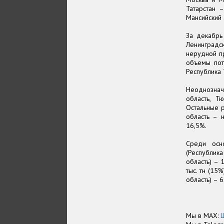
Татарстан –
Мансийский 
За декабрь
Ленинградс
нерудной п
объемы пот
Республика 
Неоднознач
область, Т
Остальные 
область – 
16,5%.
Среди осн
(Республика
область) – 1
тыс. тн (15%
область) – 62
Мы в МАХ: