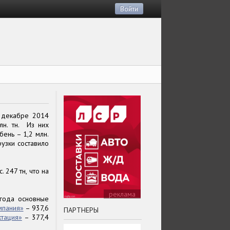
Войти
 декабре 2014
лн. тн. Из них
ень – 1,2 млн.
рузки составило
 247 тн, что на
реклама
года основные
мпания»
– 937,6
ПАРТНЕРЫ
тация»
– 377,4