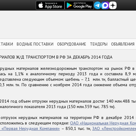
СТАВКИ
ВОДНЫЕ ПОСТАВКИ
ОБОРУДОВАНИЕ
ТЕНДЕРЫ
ОБЪЯВЛЕНИЯ
ИАЛОВ Ж/Д ТРАНСПОРТОМ В РФ ЗА ДЕКАБРЬ 2014 ГОДА
ерудных материалов железнодорожным транспортом на рынок РФ в
лась на 1,1% к аналогичному периоду 2013 года и составила 8,9 м
едставлена следующим объемом: щебень – 7,1 млн. тн, балластный щеб
 0,3 млн. тн. По сравнению с ноябрем 2014 года снижение объема отг
2014 год объем отгрузки нерудных материалов достиг 140 млн.488 тыс.
налогичного показателя 2013 года (150 млн.359 тыс. 785 тн).
отгрузок нерудных материалов на территории РФ в декабре 2014 
асположились в следующем порядке:
ОАО «Национальная Нерудная Ко
 «Первая Нерудная Компания»
– 850,1 тыс. тн,
ЗАО «Ленстройкомплек