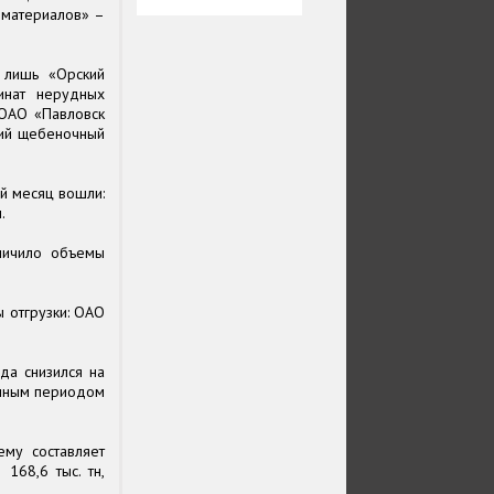
 материалов» –
 лишь «Орский
инат нерудных
 ОАО «Павловск
кий щебеночный
й месяц вошли:
.
личило объемы
 отгрузки: ОАО
да снизился на
гичным периодом
му составляет
168,6 тыс. тн,