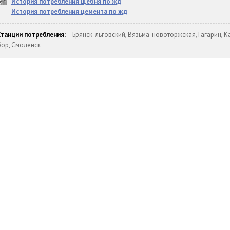
История потребления щебня по жд
История потребления цемента по жд
Станции потребления:
Брянск-льговский, Вязьма-новоторжская, Гагарин, 
бор, Смоленск