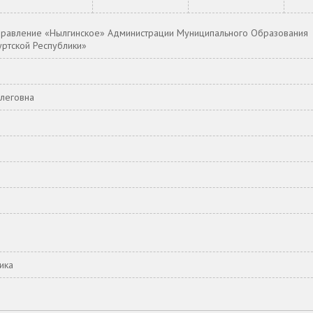
правление «Нылгинское» Администрации Муниципального Образования
ртской Республики»
леговна
ика