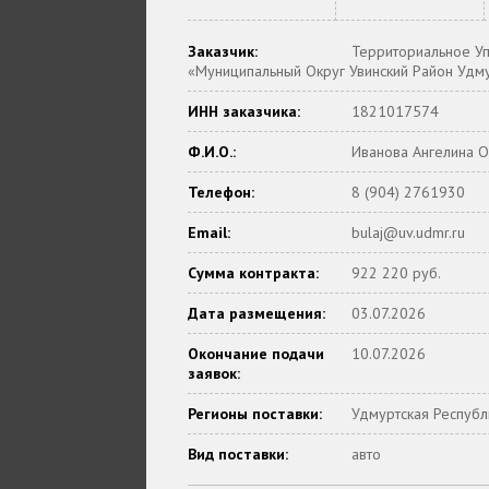
Заказчик:
Территориальное У
«Муниципальный Округ Увинский Район Удму
ИНН заказчика:
1821017574
Ф.И.О.:
Иванова Ангелина О
Телефон:
8 (904) 2761930
Email:
bulaj@uv.udmr.ru
Сумма контракта:
922 220 руб.
Дата размещения:
03.07.2026
Окончание подачи
10.07.2026
заявок:
Регионы поставки:
Удмуртская Республ
Вид поставки:
авто