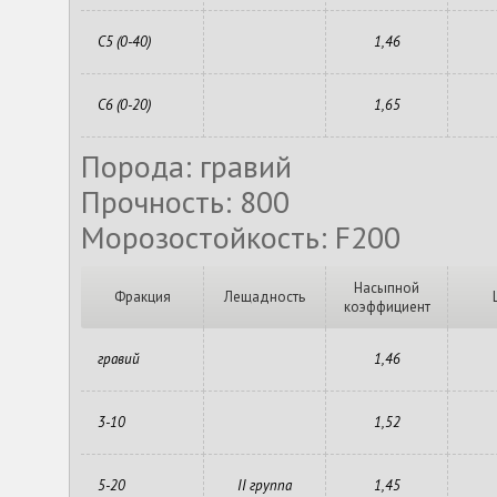
С5 (0-40)
1,46
С6 (0-20)
1,65
Порода: гравий
Прочность: 800
Морозостойкость: F200
Насыпной
Фракция
Лещадность
коэффициент
гравий
1,46
3-10
1,52
5-20
II группа
1,45