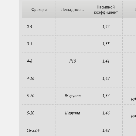
Насыпной
Фракция
Лещадность
коэффициент
0-4
1,44
0-5
1,35
4-8
Л10
1,41
4-16
1,42
5-20
IV группа
1,34
ру
5-20
II группа
1,46
ру
16-22,4
1,42