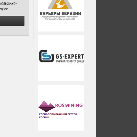
ольск-на-
муре