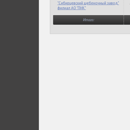
"Сибирцевский щебеночный завод"
филиал АО "ПНК"
Итого: