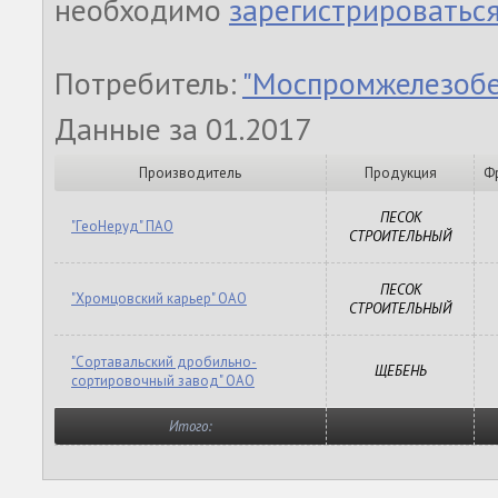
необходимо
зарегистрироватьс
Потребитель:
"Моспромжелезобе
Данные за 01.2017
Производитель
Продукция
Ф
ПЕСОК
"ГеоНеруд" ПАО
СТРОИТЕЛЬНЫЙ
ПЕСОК
"Хромцовский карьер" ОАО
СТРОИТЕЛЬНЫЙ
"Сортавальский дробильно-
ЩЕБЕНЬ
сортировочный завод" ОАО
Итого: