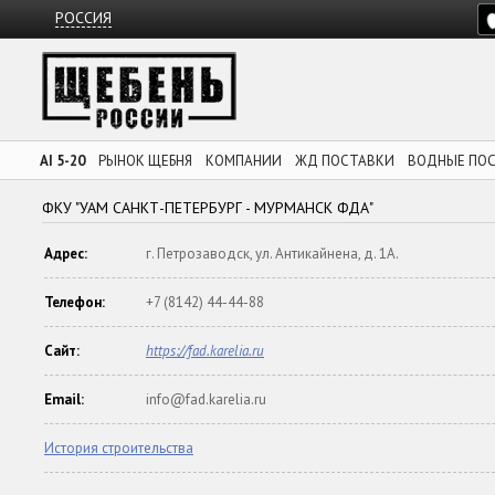
РОССИЯ
AI 5-20
РЫНОК ЩЕБНЯ
КОМПАНИИ
ЖД ПОСТАВКИ
ВОДНЫЕ ПО
ФКУ "УАМ САНКТ-ПЕТЕРБУРГ - МУРМАНСК ФДА"
Адрес:
г. Петрозаводск, ул. Антикайнена, д. 1А.
Телефон:
+7 (8142) 44-44-88
Сайт:
https://fad.karelia.ru
Email:
info@fad.karelia.ru
История строительства