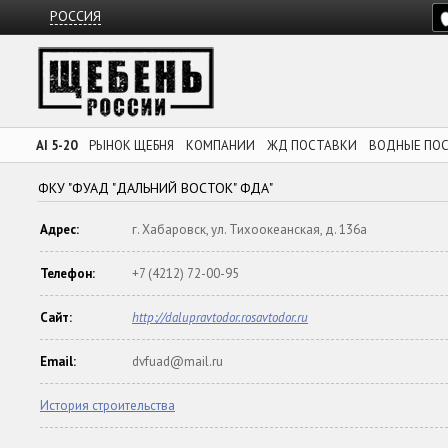
РОССИЯ
AI 5-20
РЫНОК ЩЕБНЯ
КОМПАНИИ
ЖД ПОСТАВКИ
ВОДНЫЕ ПО
ФКУ "ФУАД "ДАЛЬНИЙ ВОСТОК" ФДА"
Адрес:
г. Хабаровск, ул. Тихоокеанская, д. 136а
Телефон:
+7 (4212) 72-00-95
Сайт:
http://dalupravtodor.rosavtodor.ru
Email:
dvfuad@mail.ru
История строительства