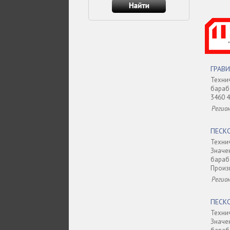
ГРАВ
Техни
бараб
3460 4
Регио
ПЕСК
Техн
Значе
бараб
Произв
Регио
ПЕСК
Техн
Значе