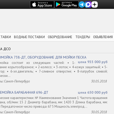
СТАВКИ
ВОДНЫЕ ПОСТАВКИ
ОБОРУДОВАНИЕ
ТЕНДЕРЫ
ОБЪЯВЛЕНИЯ
А ДСО
ОМОЙКА 738-ДТ, ОБОРУДОВАНИЕ ДЛЯ МОЙКИ ПЕСКА
цена 935 000 руб
мойка состоит из следующих частей: • 1-
ние корытообразное; • 2-колесо; • 3-лоток; • 4-кожух защитный; • 5-
тор; • 6-эл.двигатель; • 7-сливное отверстие; • 8-патрубок сливой;
ески...
ны: Санкт-Петербург
30.05.2018
ИЕМОЙКА БАРАБАННАЯ 696-ДТ
цена 650 000 руб
ческие характеристики: № Наименование Значения 1 Частота вращения
ана, об/мин: 15 2 Диаметр барабана, мм: 1420 3 Длина барабана, мм:
4 Передаточное число привода: 67 5 Мощность электрод...
ны: Санкт-Петербург
30.05.2018