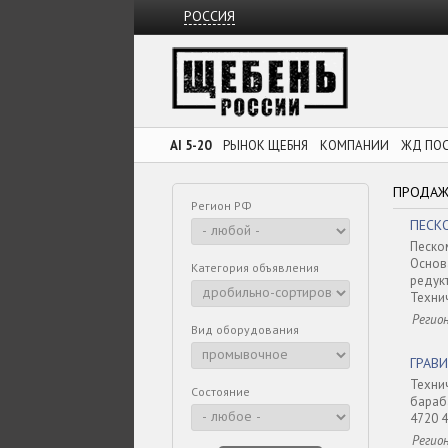
РОССИЯ
AI 5-20
РЫНОК ЩЕБНЯ
КОМПАНИИ
ЖД ПО
ПРОДАЖ
Регион РФ
ПЕСК
Песко
Основа
Категория объявления
редук
Технич
Регио
Вид оборудования
ГРАВ
Техни
Состояние
бараб
4720 
Регио