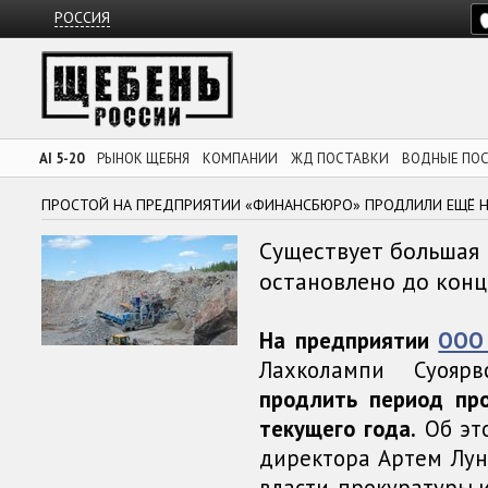
РОССИЯ
AI 5-20
РЫНОК ЩЕБНЯ
КОМПАНИИ
ЖД ПОСТАВКИ
ВОДНЫЕ ПО
ПРОСТОЙ НА ПРЕДПРИЯТИИ «ФИНАНСБЮРО» ПРОДЛИЛИ ЕЩЁ Н
Существует большая 
остановлено до конц
На предприятии
ООО
Лахколампи Суоярв
продлить период пр
текущего года.
Об это
директора Артем Лун
власти, прокуратуры 