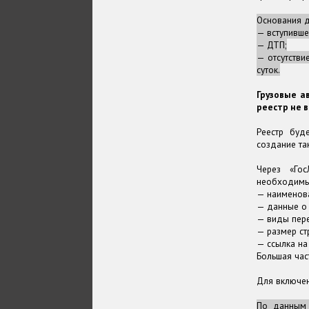
Основания д
— вступивше
— ДТП;
— отсутстви
суток.
Грузовые а
реестр не в
Реестр бу
создание та
Через «Го
необходимые
— наименова
— данные о 
— виды пере
— размер ст
— ссылка на 
Большая час
Для включен
По данным 