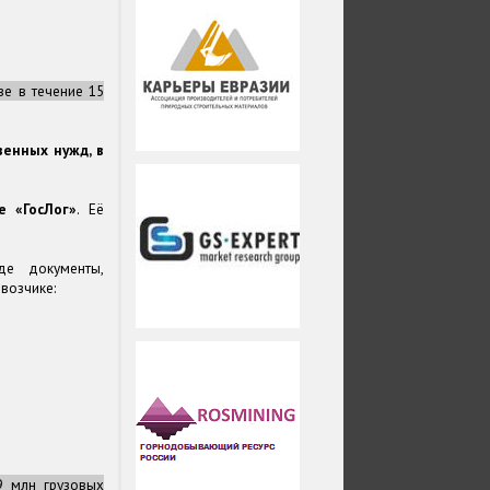
ве в течение 15
венных нужд, в
е «ГосЛог»
. Её
де документы,
возчике:
9 млн грузовых