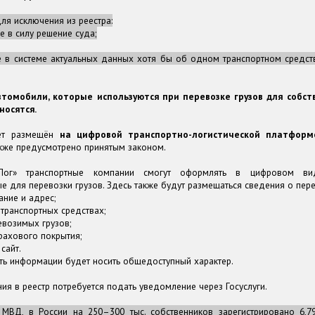
ля исключения из реестра:
е в силу решение суда;
е в системе актуальных данных хотя бы об одном транспортном средст
втомобили, которые используются при перевозке грузов для собст
носятся.
дет размещён
на цифровой транспортно-логистической платформ
кже предусмотрено принятым законом.
сЛог» транспортные компании смогут оформлять в цифровом ви
 для перевозки грузов. Здесь также будут размещаться сведения о пере
ние и адрес;
транспортных средствах;
возимых грузов;
рахового покрытия;
сайт.
ть информации будет носить общедоступный характер.
ия в реестр потребуется подать уведомление через Госуслуги.
МВД, в России на 250–300 тыс. собственников зарегистрировано 6,7