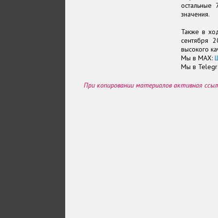
остальные 
значения.
Также в хо
сентября 2
высокого ка
Мы в МАХ:
Мы в Teleg
При копировании материалов активная ссыл