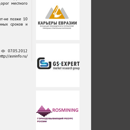
дорог местного
от-не позже 10
нных сроков и
2
07.05.2012
ttp://asninfo.ru/