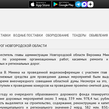
СТАВКИ
ВОДНЫЕ ПОСТАВКИ
ОБОРУДОВАНИЕ
ТЕНДЕРЫ
ОБЪЯВЛЕНИЯ
РОГ НОВГОРОДСКОЙ ОБЛАСТИ
еститель главы администрации Новгородской области Вероника Ми
е по ускорению организационных работ, касаемых ремонта и 
ных и региональных дорог.
ла В. Минина на проведенной видеоконференции с участием глав 
денежные средства для проведения данных мероприятий были вы
время внеочередного совещания областной думы. Несмотря на это,
тупили к проведению конкурсов на проведение проектно-сметной док
году из очередного образованного дорожного фонда планируется
ние дорожных мероприятий около 3 млрд. 339 млн. 978,4 тыс. рубле
сть выделяется на строительство, содержание, реконструкцию и капи
униципального и регионального значения-2 млрд. 582 млн. 850,4