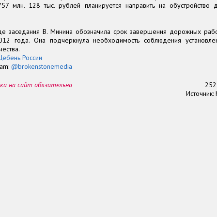
757 млн. 128 тыс. рублей планируется направить на обустройство 
де заседания В. Минина обозначила срок завершения дорожных раб
012 года. Она подчеркнула необходимость соблюдения установле
чества.
Щебень России
ram:
@brokenstonemedia
ка на сайт обязательна
25
Источник: h