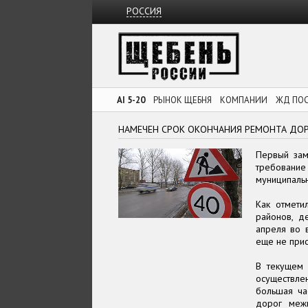
РОССИЯ
AI 5-20
РЫНОК ЩЕБНЯ
КОМПАНИИ
ЖД ПО
НАМЕЧЕН СРОК ОКОНЧАНИЯ РЕМОНТА ДО
Первый зам
требовани
муниципаль
Как отмети
районов, 
апреля во 
еще не прис
В текущем 
осуществле
большая ча
дорог межм