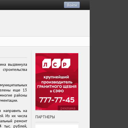
Войти
нина выдвинула
строительства
муниципальных
делены еще 13
 многие районы
ументации.
реклама
 направить на
й. Из их числа
ПАРТНЕРЫ
тальный ремонт
 тыс. рублей,